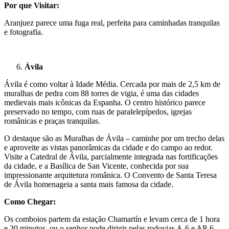
Por que Visitar:
Aranjuez parece uma fuga real, perfeita para caminhadas tranquilas
e fotografia.
Ávila
Ávila é como voltar à Idade Média. Cercada por mais de 2,5 km de
muralhas de pedra com 88 torres de vigia, é uma das cidades
medievais mais icônicas da Espanha. O centro histórico parece
preservado no tempo, com ruas de paralelepípedos, igrejas
românicas e praças tranquilas.
O destaque são as Muralhas de Ávila – caminhe por um trecho delas
e aproveite as vistas panorâmicas da cidade e do campo ao redor.
Visite a Catedral de Ávila, parcialmente integrada nas fortificações
da cidade, e a Basílica de San Vicente, conhecida por sua
impressionante arquitetura românica. O Convento de Santa Teresa
de Ávila homenageia a santa mais famosa da cidade.
Como Chegar:
Os comboios partem da estação Chamartín e levam cerca de 1 hora
e 30 minutos, ou o senhor pode dirigir pelas rodovias A-6 e AP-6.