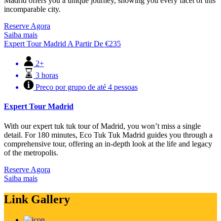
Madrid offers you a unique journey, showing you every facet of this
incomparable city.
Reserve Agora
Saiba mais
Expert Tour Madrid
A Partir De
€
235
2+
3 horas
Preço por grupo de até 4 pessoas
Expert Tour Madrid
With our expert tuk tuk tour of Madrid, you won’t miss a single
detail. For 180 minutes, Eco Tuk Tuk Madrid guides you through a
comprehensive tour, offering an in-depth look at the life and legacy
of the metropolis.
Reserve Agora
Saiba mais
Link Gallery