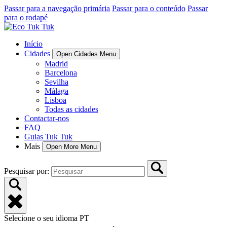
Passar para a navegação primária
Passar para o conteúdo
Passar
para o rodapé
Início
Cidades
Open Cidades Menu
Madrid
Barcelona
Sevilha
Málaga
Lisboa
Todas as cidades
Contactar-nos
FAQ
Guias Tuk Tuk
Mais
Open More Menu
Pesquisar por:
Selecione o seu idioma
PT