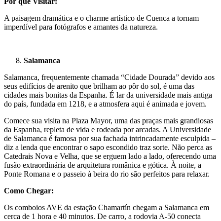
Por que Visitar:
A paisagem dramática e o charme artístico de Cuenca a tornam
imperdível para fotógrafos e amantes da natureza.
Salamanca
Salamanca, frequentemente chamada “Cidade Dourada” devido aos
seus edifícios de arenito que brilham ao pôr do sol, é uma das
cidades mais bonitas da Espanha. É lar da universidade mais antiga
do país, fundada em 1218, e a atmosfera aqui é animada e jovem.
Comece sua visita na Plaza Mayor, uma das praças mais grandiosas
da Espanha, repleta de vida e rodeada por arcadas. A Universidade
de Salamanca é famosa por sua fachada intrincadamente esculpida –
diz a lenda que encontrar o sapo escondido traz sorte. Não perca as
Catedrais Nova e Velha, que se erguem lado a lado, oferecendo uma
fusão extraordinária de arquitetura românica e gótica. À noite, a
Ponte Romana e o passeio à beira do rio são perfeitos para relaxar.
Como Chegar:
Os comboios AVE da estação Chamartín chegam a Salamanca em
cerca de 1 hora e 40 minutos. De carro, a rodovia A-50 conecta