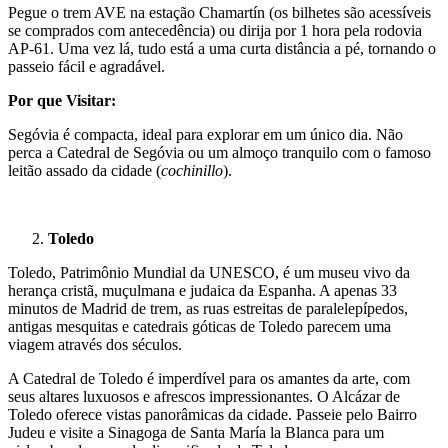
Pegue o trem AVE na estação Chamartín (os bilhetes são acessíveis
se comprados com antecedência) ou dirija por 1 hora pela rodovia
AP-61. Uma vez lá, tudo está a uma curta distância a pé, tornando o
passeio fácil e agradável.
Por que Visitar:
Segóvia é compacta, ideal para explorar em um único dia. Não
perca a Catedral de Segóvia ou um almoço tranquilo com o famoso
leitão assado da cidade (
cochinillo
).
Toledo
Toledo, Patrimônio Mundial da UNESCO, é um museu vivo da
herança cristã, muçulmana e judaica da Espanha. A apenas 33
minutos de Madrid de trem, as ruas estreitas de paralelepípedos,
antigas mesquitas e catedrais góticas de Toledo parecem uma
viagem através dos séculos.
A Catedral de Toledo é imperdível para os amantes da arte, com
seus altares luxuosos e afrescos impressionantes. O Alcázar de
Toledo oferece vistas panorâmicas da cidade. Passeie pelo Bairro
Judeu e visite a Sinagoga de Santa María la Blanca para um