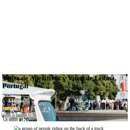
Tours de Aperitivos y Vinos de Lisboa,
Portugal
3 Horas
Máx. 4 por Tuk Tuk
PT
US