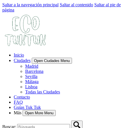
Saltar a la navegación principal
Saltar al contenido
Saltar al pie de
página
Inicio
Ciudades
Open Ciudades Menu
Madrid
Barcelona
Sevilla
Málaga
Lisboa
Todas las Ciudades
Contacto
FAQ
Guías Tuk Tuk
Más
Open More Menu
Buscar: